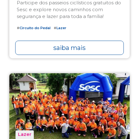
Participe dos passeios ciclísticos gratuitos do
Sesc e explore novos caminhos com
segurança e lazer para toda a família!
#
Circuito do Pedal
#
Lazer
saiba mais
Lazer