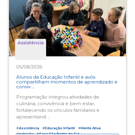
Assistência
05/08/2026
Alunos da Educação Infantil e avós
compartilham momentos de aprendizado e
conviv ...
Programação integrou atividades de
culinária, convivência e bem-estar,
fortalecendo os vínculos familiares e
apresentand ...
#
Assistência
#
Educação Infantil
#
Mente Ativa
#
nutrição
#
Sesc São Bento do Sul