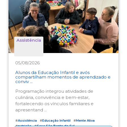
Assistência
05/08/2026
Alunos da Educação Infantil e avós
compartilham momentos de aprendizado e
conviv ...
Programação integrou atividades de
culinária, convivência e bem-estar,
fortalecendo os vínculos familiares e
apresentand ...
#
Assistência
#
Educação Infantil
#
Mente Ativa
#
nutrição
#
Sesc São Bento do Sul