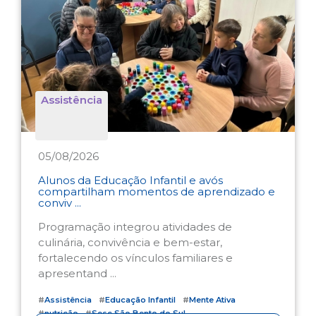
Assistência
05/08/2026
Alunos da Educação Infantil e avós
compartilham momentos de aprendizado e
conviv ...
Programação integrou atividades de
culinária, convivência e bem-estar,
fortalecendo os vínculos familiares e
apresentand ...
#
Assistência
#
Educação Infantil
#
Mente Ativa
#
nutrição
#
Sesc São Bento do Sul