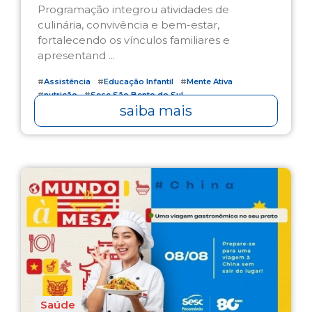
Programação integrou atividades de
culinária, convivência e bem-estar,
fortalecendo os vínculos familiares e
apresentand ...
#
Assistência
#
Educação Infantil
#
Mente Ativa
#
nutrição
#
Sesc São Bento do Sul
saiba mais
Saúde