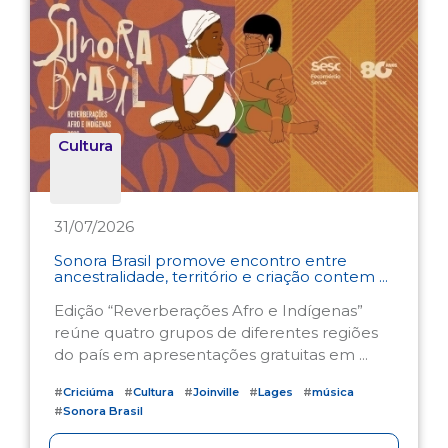
Cultura
31/07/2026
Sonora Brasil promove encontro entre
ancestralidade, território e criação contem ...
Edição “Reverberações Afro e Indígenas”
reúne quatro grupos de diferentes regiões
do país em apresentações gratuitas em ...
#
Criciúma
#
Cultura
#
Joinville
#
Lages
#
música
#
Sonora Brasil