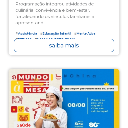
Programação integrou atividades de
culinária, convivência e bem-estar,
fortalecendo os vínculos familiares e
apresentand ...
#
Assistência
#
Educação Infantil
#
Mente Ativa
#
nutrição
#
Sesc São Bento do Sul
saiba mais
Saúde