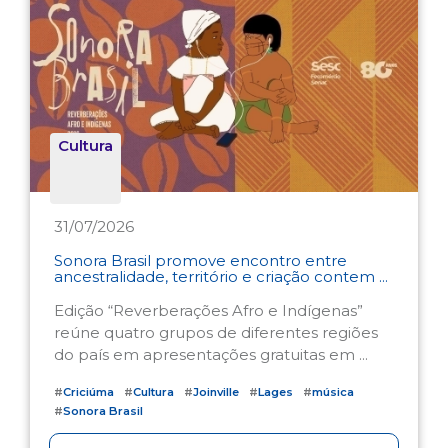
Cultura
31/07/2026
Sonora Brasil promove encontro entre
ancestralidade, território e criação contem ...
Edição “Reverberações Afro e Indígenas”
reúne quatro grupos de diferentes regiões
do país em apresentações gratuitas em ...
#
Criciúma
#
Cultura
#
Joinville
#
Lages
#
música
#
Sonora Brasil