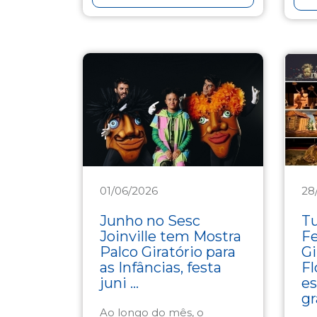
01/06/2026
28
Cultura
Cu
Junho no Sesc
Tu
Joinville tem Mostra
Fe
Palco Giratório para
Gi
as Infâncias, festa
Fl
juni ...
es
gr
Ao longo do mês, o