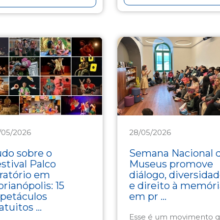
/05/2026
28/05/2026
ltura
Cultura
do sobre o
Semana Nacional 
stival Palco
Museus promove
ratório em
diálogo, diversida
orianópolis: 15
e direito à memóri
petáculos
em pr ...
atuitos ...
Esse é um movimento 