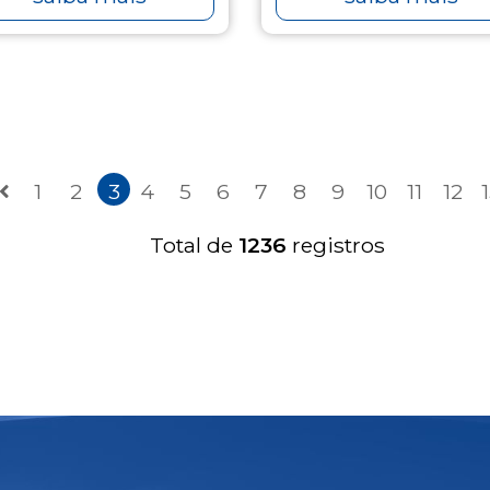
1
2
3
4
5
6
7
8
9
10
11
12
Total de
1236
registros