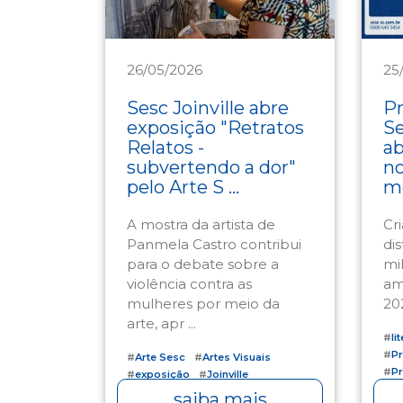
26/05/2026
25
Cultura
Cu
Sesc Joinville abre
Pr
exposição "Retratos
Se
Relatos -
ab
subvertendo a dor"
no
pelo Arte S ...
me
A mostra da artista de
Cr
Panmela Castro contribui
di
para o debate sobre a
mil
violência contra as
am
mulheres por meio da
20
arte, apr ...
#
li
#
Pr
#
Arte Sesc
#
Artes Visuais
#
Pr
#
exposição
#
Joinville
saiba mais