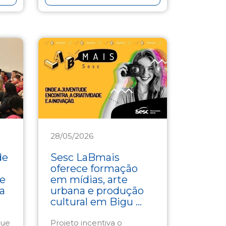
28/05/2026
Cultura
de
Sesc LaBmais
oferece formação
de
em mídias, arte
a
urbana e produção
cultural em Bigu ...
que
Projeto incentiva o