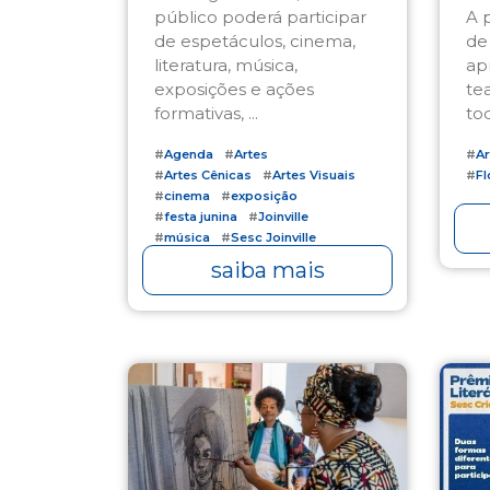
público poderá participar
A 
de espetáculos, cinema,
de
literatura, música,
ap
exposições e ações
te
formativas, ...
tod
#
Agenda
#
Artes
#
Ar
#
Artes Cênicas
#
Artes Visuais
#
Fl
#
cinema
#
exposição
#
festa junina
#
Joinville
#
música
#
Sesc Joinville
#
Teatro
saiba mais