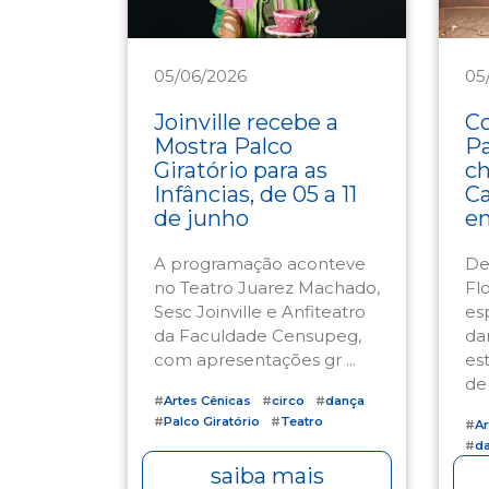
05/06/2026
05
Cultura
Cu
Joinville recebe a
Co
Mostra Palco
Pa
Giratório para as
ch
Infâncias, de 05 a 11
Ca
de junho
en
A programação aconteve
De
no Teatro Juarez Machado,
Fl
Sesc Joinville e Anfiteatro
es
da Faculdade Censupeg,
da
com apresentações gr ...
es
de .
#
Artes Cênicas
#
circo
#
dança
#
Palco Giratório
#
Teatro
#
Ar
#
d
#
Te
saiba mais