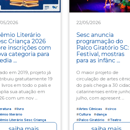
22/05/2026
/05/2026
ltura
Cultura
Sesc anuncia
êmio Literário
programação do
sc Criança 2026
Palco Giratório SC:
re inscrições com
Festival, mostras
va categoria para
para as infânc ...
dia ...
O maior projeto de
iado em 2019, projeto já
circulação de artes cêni
stribuiu gratuitamente 19
do país chega a 30 cida
 livros em todo o país e
catarinenses entre junh
plia sua atuação em
julho, com apresent ...
26 com um nov ...
#
Artes Cênicas
#
circo
teratura
#
livro
#
Cultura
#
dança
êmio literário
#
Palco Giratório
#
Teatro
êmio Literário Sesc Criança
saiba mais
saiba mais