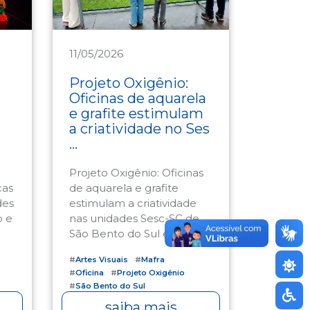
11/05/2026
Cultura
Projeto Oxigênio:
Oficinas de aquarela
e grafite estimulam
a criatividade no Ses
...
Projeto Oxigênio: Oficinas
cas
de aquarela e grafite
des
estimulam a criatividade
o e
nas unidades Sesc-SC de
São Bento do Sul e Maf ...
#
Artes Visuais
#
Mafra
#
Oficina
#
Projeto Oxigênio
#
São Bento do Sul
saiba mais