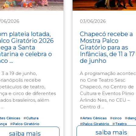
03/06/2026
/06/2026
ltura
Cultura
Chapecó recebe a
m plateia lotada,
Mostra Palco
lco Giratório 2026
Giratório para as
ega a Santa
Infâncias, de 11 a 17
tarina e celebra o
de junho
co ...
A programação aconte
 3 a 19 de junho,
no Cine Teatro Sesc
orianópolis recebe
Chapecó, no Centro de
petáculos de teatro,
Cultura e Eventos Plinio
nça e circo de diferentes
Arlindo Nes, no CEU –
tados brasileiros, além
Centro d ...
..
#
Artes Cênicas
#
circo
#
dan
tes Cênicas
#
Cultura
#
Palco Giratório
#
Teatro
ança
#
Palco Giratório
atro
saiba mais
saiba mais