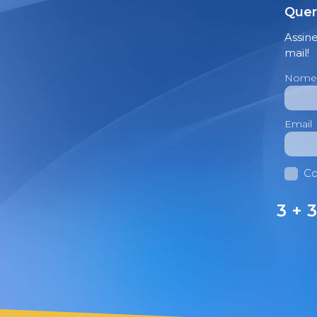
Quer
Assin
mail!
Nome
Email
Co
3 + 