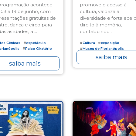
programação acontece
promove o acesso à
 03 a 19 de junho, com
cultura, valoriza a
resentações gratuitas de
diversidade e fortalece 
atro, dança e circo para
direito à memória,
as as idades, a ...
contribuindo ...
tes Cênicas
#
espetáculo
#
Cultura
#
exposição
orianópolis
#
Palco Giratório
#
Museu de Florianópolis
saiba mais
saiba mais