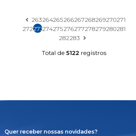
263
264
265
266
267
268
269
270
271
272
273
274
275
276
277
278
279
280
281
282
283
Total de
5122
registros
Quer receber nossas novidades?