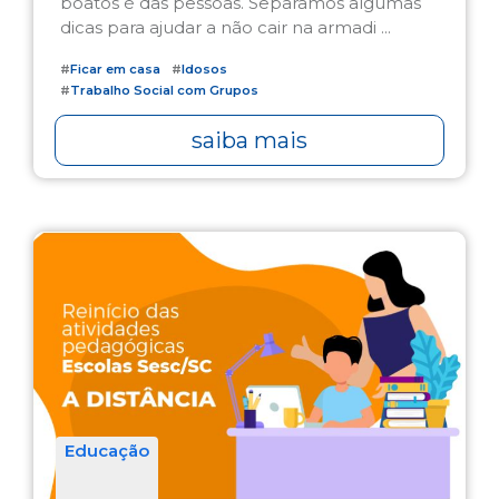
boatos é das pessoas. Separamos algumas
dicas para ajudar a não cair na armadi ...
#
Ficar em casa
#
Idosos
#
Trabalho Social com Grupos
saiba mais
Educação