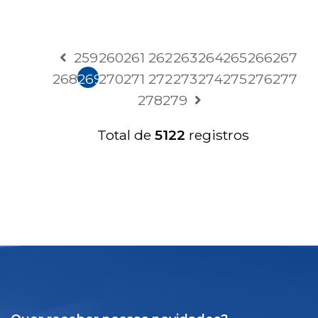
259
260
261
262
263
264
265
266
267
268
269
270
271
272
273
274
275
276
277
278
279
Total de
5122
registros