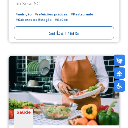
do Sesc-SC
#
nutrição
#
refeições práticas
#
Restaurante
#
Sabores da Estação
#
Saúde
saiba mais
Saúde