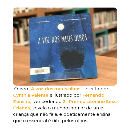
O livro
“A voz dos meus olhos”
, escrito por
Cynthia Valente
e ilustrado por
Fernando
Zenshô,
vencedor do
2º Prêmio Literário Sesc
Criança,
revela o mundo interior de uma
criança que não fala, e poeticamente ensina
que o essencial é dito pelos olhos.