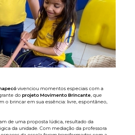
Chapecó
vivenciou momentos especiais com a
egrante do
projeto Movimento Brincante
, que
m o brincar em sua essência: livre, espontâneo,
ram de uma proposta lúdica, resultado da
gica da unidade. Com mediação da professora
s espaços da escola foram transformados com a