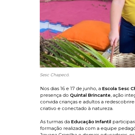
Sesc Chapecó.
Nos dias 16 e 17 de junho, a
Escola Sesc 
presença do
Quintal Brincante
, ação int
convida crianças e adultos a redescobrire
criativo e conectado à natureza.
As turmas da
Educação Infantil
participa
formação realizada com a equipe pedagó
Jiovana Grapilha e demais educadoras, o