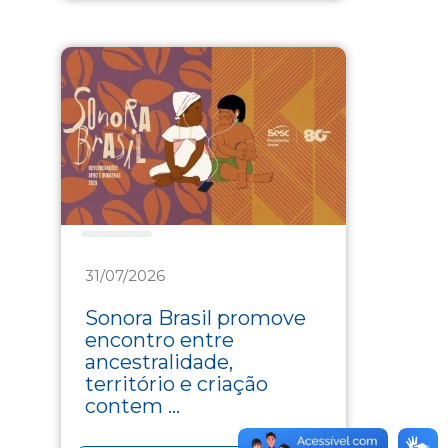
Cultura
31/07/2026
Sonora Brasil promove
encontro entre
ancestralidade,
território e criação
contem ...