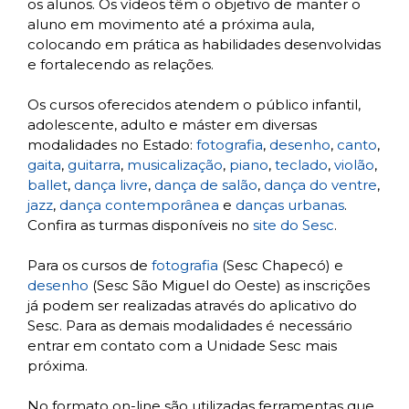
os alunos. Os vídeos têm o objetivo de manter o
aluno em movimento até a próxima aula,
colocando em prática as habilidades desenvolvidas
e fortalecendo as relações.
Os cursos oferecidos atendem o público infantil,
adolescente, adulto e máster em diversas
modalidades no Estado:
fotografia
,
desenho
,
canto
,
gaita
,
guitarra
,
musicalização
,
piano
,
teclado
,
violão
,
ballet
,
dança livre
,
dança de salão
,
dança do ventre
,
jazz
,
dança contemporânea
e
danças urbanas
.
Confira as turmas disponíveis no
site do Sesc
.
Para os cursos de
fotografia
(Sesc Chapecó) e
desenho
(Sesc São Miguel do Oeste) as inscrições
já podem ser realizadas através do aplicativo do
Sesc. Para as demais modalidades é necessário
entrar em contato com a Unidade Sesc mais
próxima.
No formato on-line são utilizadas ferramentas que