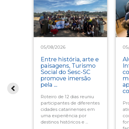
05/08/2026
05
Turismo
As
EJA
Entre história, arte e
Al
rias de
paisagens, Turismo
In
s
Social do Sesc-SC
c
ial e
promove imersão
m
pela ...
ap
co
Roteiro de 12 dias reuniu
participantes de diferentes
Pr
udos em
cidades catarinenses em
ati
tos da
uma experiência por
co
m na
destinos históricos e ...
fo
 ...
fam