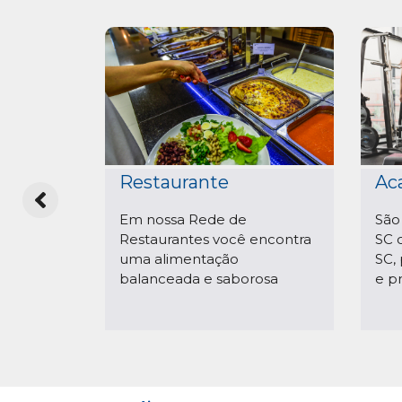
Restaurante
Ac
gua
Em nossa Rede de
São
a
Restaurantes você encontra
SC 
dora!
uma alimentação
SC, 
balanceada e saborosa
e p