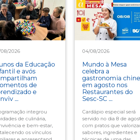
/08/2026
04/08/2026
sistência
Saúde
unos da Educação
Mundo à Mesa
fantil e avós
celebra a
ompartilham
gastronomia chin
omentos de
em agosto nos
rendizado e
Restaurantes do
nviv ...
Sesc-SC ...
ogramação integrou
Cardápio especial será
vidades de culinária,
servido no dia 8 de agos
nvivência e bem-estar,
com pratos que valoriz
rtalecendo os vínculos
sabores, ingredientes e
iliares e apresentand ...
técnicas de uma das ...