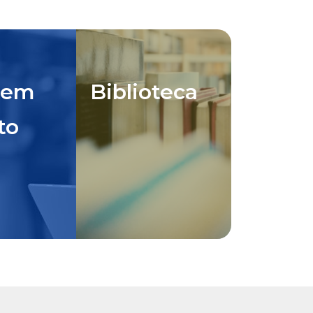
 em
Biblioteca
to