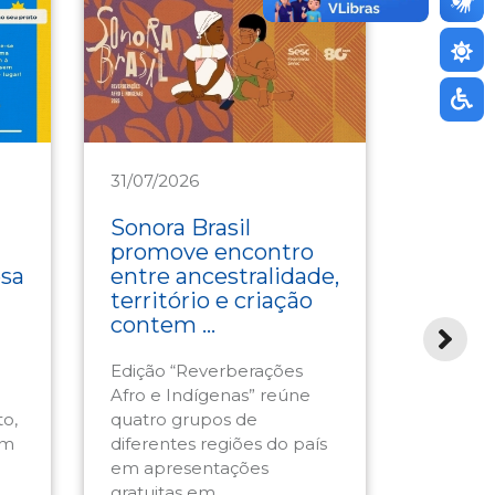
31/07/2026
30/07/2
Cultura
Assistê
Sonora Brasil
Memóri
promove encontro
divers
esa
entre ancestralidade,
inspi
território e criação
Circul
contem ...
em a ..
Edição “Reverberações
Temátic
Afro e Indígenas” reúne
partici
to,
quatro grupos de
suas ori
am
diferentes regiões do país
diferen
em apresentações
compõem
gratuitas em ...
...