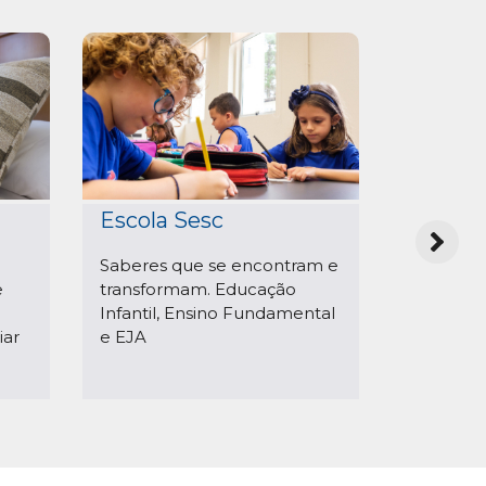
Sesc i
Escola Sesc
Aprendiz
Saberes que se encontram e
estrange
e
transformam. Educação
prazerosa
Infantil, Ensino Fundamental
iar
e EJA