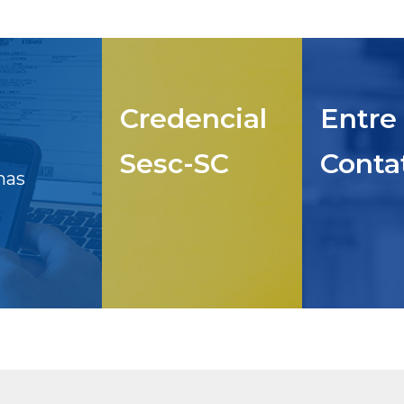
Credencial
Entre
Sesc-SC
Conta
nas