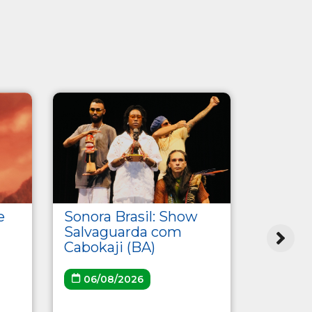
Sonora Brasil: Show
e
Pauta 
Salvaguarda com
e o Pã
Cabokaji (BA)
Amass
06/08/2026
07/08