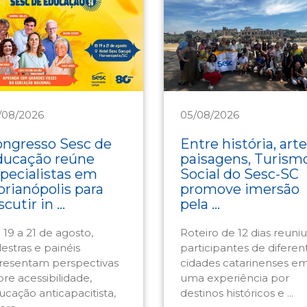
/08/2026
05/08/2026
ducação
Turismo
ngresso Sesc de
Entre história, arte
ducação reúne
paisagens, Turism
pecialistas em
Social do Sesc-SC
orianópolis para
promove imersão
scutir in ...
pela ...
 19 a 21 de agosto,
Roteiro de 12 dias reuniu
estras e painéis
participantes de diferen
resentam perspectivas
cidades catarinenses e
bre acessibilidade,
uma experiência por
ucação anticapacitista,
destinos históricos e ...
ers ...