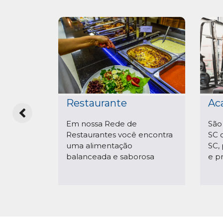
Restaurante
Ac
gua
Em nossa Rede de
São
a
Restaurantes você encontra
SC 
dora!
uma alimentação
SC, 
balanceada e saborosa
e p