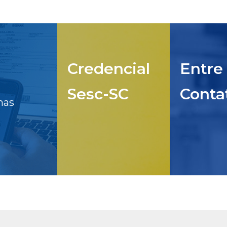
Credencial
Entre
Sesc-SC
Conta
nas