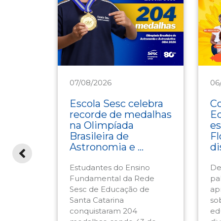
07/08/2026
06
Educação
E
Escola Sesc celebra
Co
no
recorde de medalhas
E
il
na Olimpíada
es
o
Brasileira de
Fl
vento
Astronomia e ...
di
Estudantes do Ensino
De
esc
Fundamental da Rede
pal
C
Sesc de Educação de
ap
omisso
Santa Catarina
so
pesquisa
conquistaram 204
ed
ocial.
medalhas, sendo 43 de
div