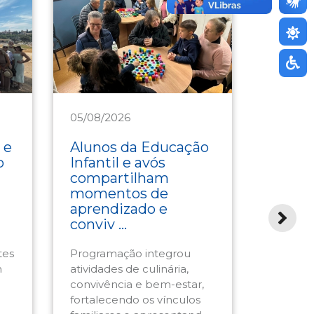
05/08/2026
04/08/2
Assistência
Saúde
 e
Alunos da Educação
Mundo
o
Infantil e avós
celebr
compartilham
gastr
momentos de
em ag
aprendizado e
Resta
conviv ...
Sesc-SC
tes
Programação integrou
Cardápio
m
atividades de culinária,
servido 
convivência e bem-estar,
com pra
fortalecendo os vínculos
sabores,
familiares e apresentand ...
técnicas