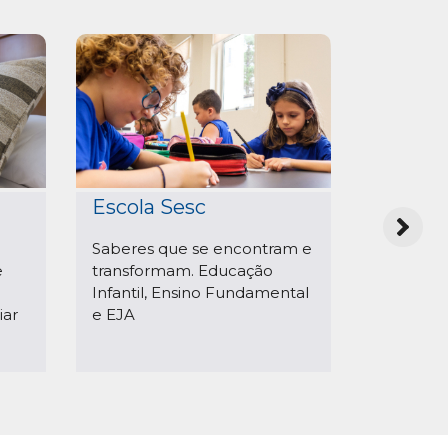
Sesc i
Escola Sesc
Aprendiz
Saberes que se encontram e
estrange
e
transformam. Educação
prazerosa
Infantil, Ensino Fundamental
iar
e EJA