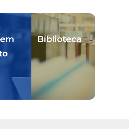
 em
Biblioteca
to