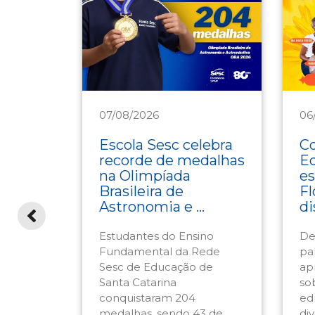
07/08/2026
06
Educação
E
Escola Sesc celebra
Co
no
recorde de medalhas
E
il
na Olimpíada
es
o
Brasileira de
Fl
vento
Astronomia e ...
di
Estudantes do Ensino
De
esc
Fundamental da Rede
pal
C
Sesc de Educação de
ap
omisso
Santa Catarina
so
pesquisa
conquistaram 204
ed
ocial.
medalhas, sendo 43 de
div