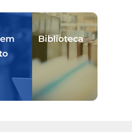
 em
Biblioteca
to