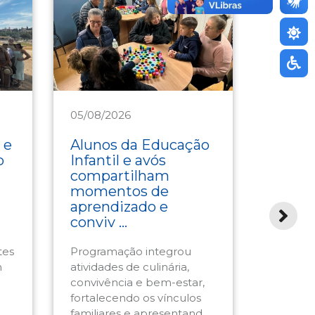
05/08/2026
04/08/2
Assistência
Saúde
 e
Alunos da Educação
Mundo
o
Infantil e avós
celebr
compartilham
gastr
momentos de
em ag
aprendizado e
Resta
conviv ...
Sesc-SC
tes
Programação integrou
Cardápio
m
atividades de culinária,
servido 
convivência e bem-estar,
com pra
fortalecendo os vínculos
sabores,
familiares e apresentand ...
técnicas