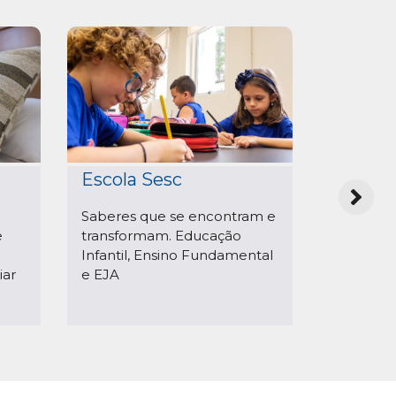
Sesc i
Escola Sesc
Aprendiz
Saberes que se encontram e
estrange
e
transformam. Educação
prazerosa
Infantil, Ensino Fundamental
iar
e EJA