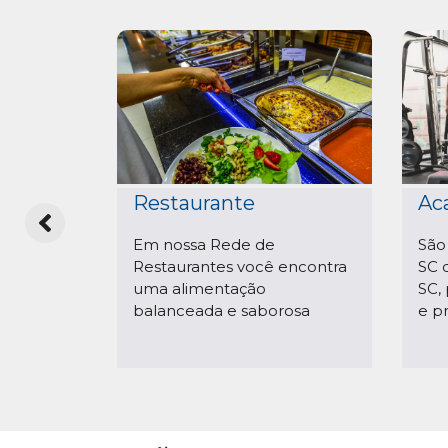
Restaurante
Ac
gua
Em nossa Rede de
São
a
Restaurantes você encontra
SC 
dora!
uma alimentação
SC, 
balanceada e saborosa
e p