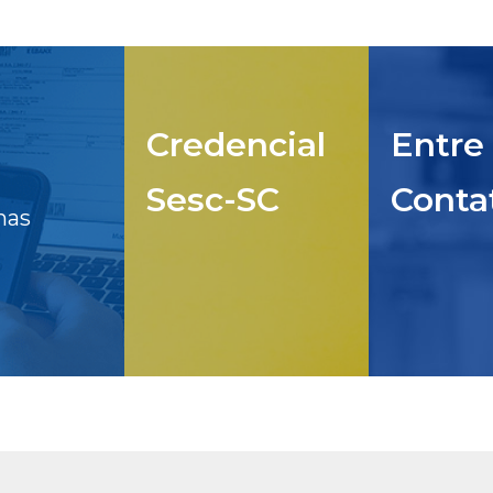
Credencial
Entre
Sesc-SC
Conta
nas