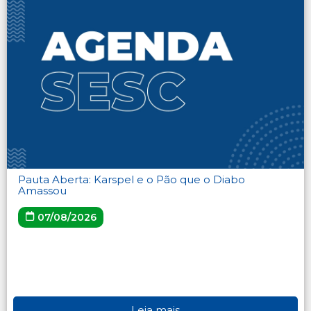
Pauta Aberta: Karspel e o Pão que o Diabo
Amassou
07/08/2026
Leia mais