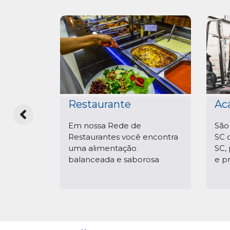
Restaurante
Ac
gua
Em nossa Rede de
São
a
Restaurantes você encontra
SC 
dora!
uma alimentação
SC, 
balanceada e saborosa
e p