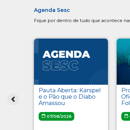
Agenda Sesc
Fique por dentro de tudo que acontece nas
ções
Pr
Pauta Aberta: Karspel
Of
e o Pão que o Diabo
Fol
Amassou
/06/2026
07/08/2026