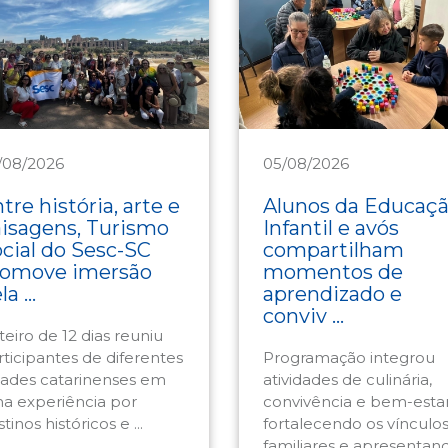
/08/2026
05/08/2026
urismo
Assistência
tre história, arte e
Alunos da Educaç
isagens, Turismo
Infantil e avós
cial do Sesc-SC
compartilham
romove imersão
momentos de
a ...
aprendizado e
conviv ...
teiro de 12 dias reuniu
rticipantes de diferentes
Programação integrou
dades catarinenses em
atividades de culinária,
a experiência por
convivência e bem-estar
tinos históricos e ...
fortalecendo os vínculo
familiares e apresentand 