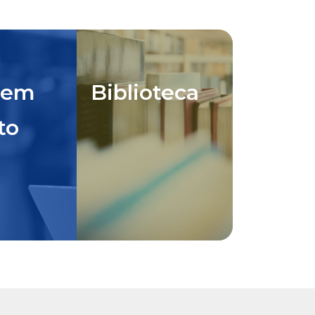
 em
Biblioteca
to