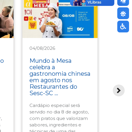
04/08/2026
31/07/2
Saúde
Cultura
ão
Mundo à Mesa
Sonora
celebra a
promo
gastronomia chinesa
entre 
em agosto nos
territ
Restaurantes do
contem
Sesc-SC ...
Edição 
Cardápio especial será
Afro e I
servido no dia 8 de agosto,
quatro 
,
com pratos que valorizam
diferent
s
sabores, ingredientes e
em apre
...
técnicas de uma das ...
gratuitas