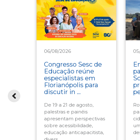
06/08/2026
05
Educação
T
Congresso Sesc de
En
bra o
Educação reúne
pa
com
especialistas em
So
de
Florianópolis para
p
g ...
discutir in ...
pel
rmam o
De 19 a 21 de agosto,
Ro
esc-SC
palestras e painéis
pa
que
apresentam perspectivas
ci
a e
sobre acessibilidade,
um
educação anticapacitista,
des
divers ...