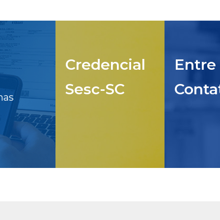
Credencial
Entre
Sesc-SC
Conta
nas