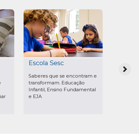
Sesc i
Escola Sesc
Aprendiz
Saberes que se encontram e
estrange
e
transformam. Educação
prazerosa
Infantil, Ensino Fundamental
iar
e EJA