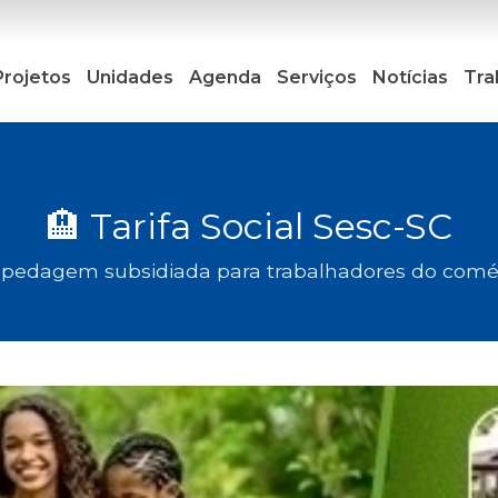
Projetos
Unidades
Agenda
Serviços
Notícias
Tra
🏨 Tarifa Social Sesc-SC
pedagem subsidiada para trabalhadores do comé