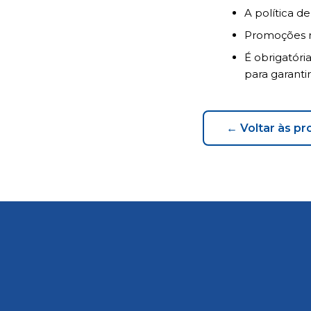
A política d
Promoções n
É obrigatóri
para garantir
← Voltar às p