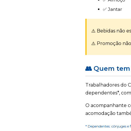
✅ Jantar
⚠️ Bebidas não es
⚠️ Promoção não 
👥 Quem tem 
Trabalhadores do C
dependentes*, com r
O acompanhante co
acomodação também 
* Dependentes: cônjuges e f