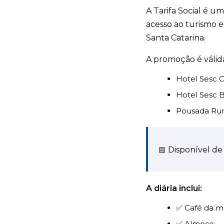
A Tarifa Social é 
acesso ao turismo e
Santa Catarina.
A promoção é válid
Hotel Sesc C
Hotel Sesc
Pousada Rur
📅 Disponível de
A diária inclui:
✅ Café da 
✅ Almoço