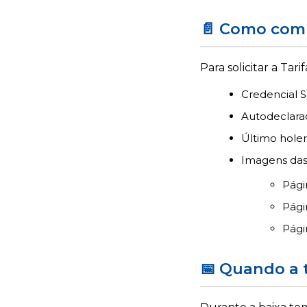
📄 Como com
Para solicitar a Tari
Credencial 
Autodeclaraç
Último holeri
Imagens das 
Pági
Pági
Pági
📅 Quando a t