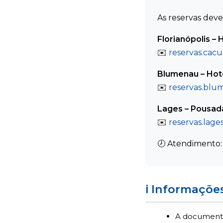
As reservas deve
Florianópolis –
✉️
reservas.cac
Blumenau – Hot
✉️
reservas.blu
Lages – Pousad
✉️
reservas.lage
🕗 Atendimento: 
ℹ️ Informaçõ
A documenta