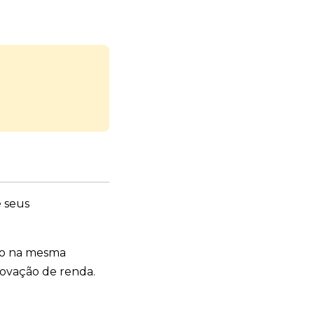
e seus
do na mesma
rovação de renda.