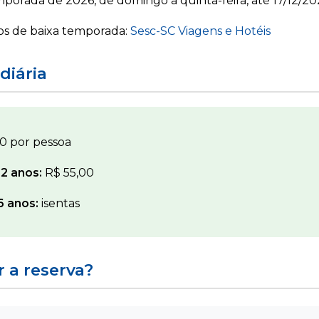
porada de 2026, de domingo a quinta-feira, até 17/12/20
os de baixa temporada:
Sesc-SC Viagens e Hotéis
diária
0 por pessoa
12 anos:
R$ 55,00
6 anos:
isentas
 a reserva?