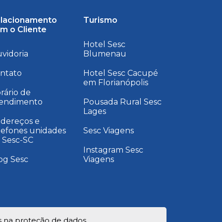
lacionamento
Turismo
m o Cliente
Hotel Sesc
vidoria
Blumenau
ntato
Hotel Sesc Cacupé
em Florianópolis
rário de
endimento
Pousada Rural Sesc
Lages
dereços e
lefones unidades
Sesc Viagens
 Sesc-SC
Instagram Sesc
og Sesc
Viagens
s na proteção de dados.