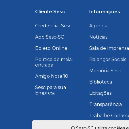
Cliente Sesc
Informações
Credencial Sesc
Agenda
App Sesc-SC
Notícias
Boleto Online
Sala de Imprens
Política de meia-
Balanços Sociais
entrada
Memória Sesc
Amigo Nota 10
Biblioteca
Sesc para sua
Empresa
Licitações
Transparência
Trabalhe Conosc
Programa de
O Sesc-SC utiliza cookies 