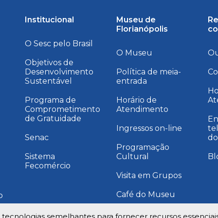
Institucional
Museu de
Re
Florianópolis
co
O Sesc pelo Brasil
O Museu
Ou
Objetivos de
Desenvolvimento
Política de meia-
Co
Sustentável
entrada
a
Ho
Programa de
Horário de
At
Comprometimento
Atendimento
de Gratuidade
En
Ingressos on-line
te
Senac
do
Programação
Sistema
Cultural
Bl
Fecomércio
Visita em Grupos
Café do Museu
o
Instagram Museu
e tecnologias semelhantes para fornecer recursos essenciai