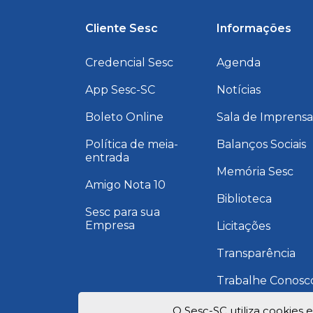
Cliente Sesc
Informações
Credencial Sesc
Agenda
App Sesc-SC
Notícias
Boleto Online
Sala de Imprens
Política de meia-
Balanços Sociais
entrada
Memória Sesc
Amigo Nota 10
Biblioteca
Sesc para sua
Empresa
Licitações
Transparência
Trabalhe Conosc
Programa de
O Sesc-SC utiliza cookies 