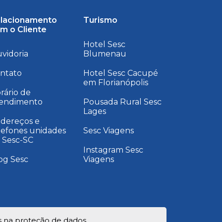
lacionamento
Turismo
m o Cliente
Hotel Sesc
vidoria
Blumenau
ntato
Hotel Sesc Cacupé
em Florianópolis
rário de
endimento
Pousada Rural Sesc
Lages
dereços e
lefones unidades
Sesc Viagens
 Sesc-SC
Instagram Sesc
og Sesc
Viagens
s na proteção de dados.