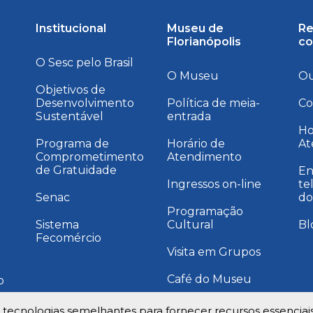
Institucional
Museu de
Re
Florianópolis
co
O Sesc pelo Brasil
O Museu
Ou
Objetivos de
Desenvolvimento
Política de meia-
Co
Sustentável
entrada
a
Ho
Programa de
Horário de
At
Comprometimento
Atendimento
de Gratuidade
En
Ingressos on-line
te
Senac
do
Programação
Sistema
Cultural
Bl
Fecomércio
Visita em Grupos
Café do Museu
o
Instagram Museu
e tecnologias semelhantes para fornecer recursos essenciai