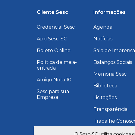
Cliente Sesc
Informações
Credencial Sesc
Agenda
App Sesc-SC
Notícias
Boleto Online
Sala de Imprens
Política de meia-
Balanços Sociais
entrada
Memória Sesc
Amigo Nota 10
Biblioteca
Sesc para sua
Empresa
Licitações
Transparência
Trabalhe Conosc
Programa de
O Sesc-SC utiliza cookies 