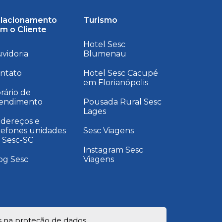
lacionamento
Turismo
m o Cliente
Hotel Sesc
vidoria
Blumenau
ntato
Hotel Sesc Cacupé
em Florianópolis
rário de
endimento
Pousada Rural Sesc
Lages
dereços e
lefones unidades
Sesc Viagens
 Sesc-SC
Instagram Sesc
og Sesc
Viagens
s na proteção de dados.