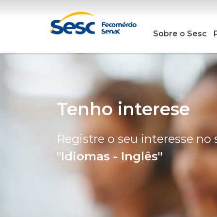
Sobre o Sesc
Tenho interese
Registre o seu interesse no 
"Idiomas - Inglês"