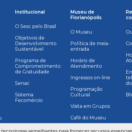
Institucional
Museu de
Re
Florianópolis
co
O Sesc pelo Brasil
O Museu
Ou
Objetivos de
Desenvolvimento
Política de meia-
Co
Sustentável
entrada
a
Ho
Programa de
Horário de
At
Comprometimento
Atendimento
de Gratuidade
En
Ingressos on-line
te
Senac
do
Programação
Sistema
Cultural
Bl
Fecomércio
Visita em Grupos
Café do Museu
o
Instagram Museu
e tecnologias semelhantes para fornecer recursos essenciai