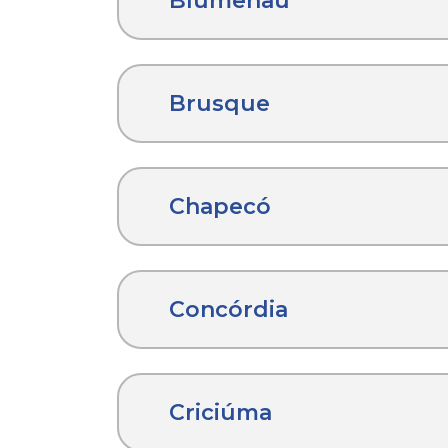
Blumenau
Brusque
Chapecó
Concórdia
Criciúma