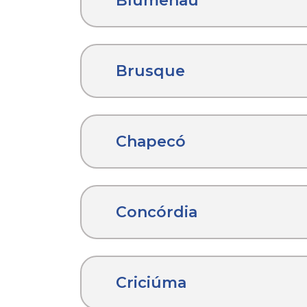
Blumenau
Brusque
Chapecó
Concórdia
Criciúma