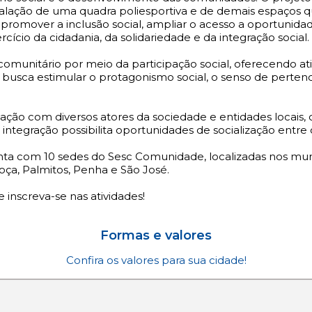
instalação de uma quadra poliesportiva e de demais espaço
 promover a inclusão social, ampliar o acesso a oportunida
ício da cidadania, da solidariedade e da integração social.
munitário por meio da participação social, oferecendo ati
iva busca estimular o protagonismo social, o senso de per
ção com diversos atores da sociedade e entidades locais, 
a integração possibilita oportunidades de socialização entre c
nta com 10 sedes do Sesc Comunidade, localizadas nos muni
lhoça, Palmitos, Penha e São José.
nscreva-se nas atividades!
Formas e valores
Confira os valores para sua cidade!