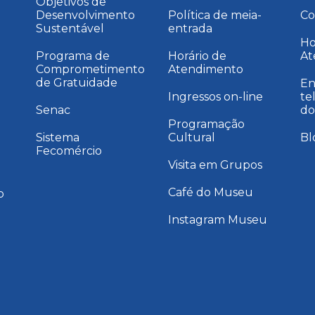
Objetivos de
Desenvolvimento
Política de meia-
Co
Sustentável
entrada
a
Ho
Programa de
Horário de
At
Comprometimento
Atendimento
de Gratuidade
En
Ingressos on-line
te
Senac
do
Programação
Sistema
Cultural
Bl
Fecomércio
Visita em Grupos
Café do Museu
o
Instagram Museu