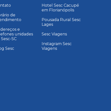
ntato
Hotel Sesc Cacupé
em Florianópolis
rário de
endimento
Pousada Rural Sesc
Lages
dereços e
lefones unidades
Sesc Viagens
 Sesc-SC
Instagram Sesc
og Sesc
Viagens