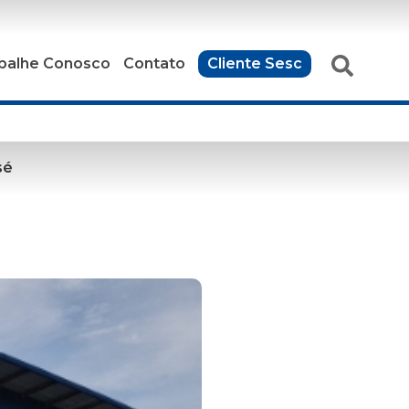
balhe Conosco
Contato
Cliente Sesc
sé