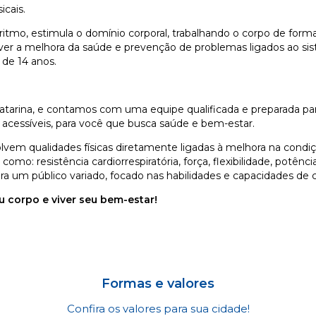
icais.
ritmo, estimula o domínio corporal, trabalhando o corpo de form
ver a melhora da saúde e prevenção de problemas ligados ao sis
 de 14 anos.
arina, e contamos com uma equipe qualificada e preparada par
 acessíveis, para você que busca saúde e bem-estar.
lvem qualidades físicas diretamente ligadas à melhora na condi
como: resistência cardiorrespiratória, força, flexibilidade, potên
a um público variado, focado nas habilidades e capacidades de c
 corpo e viver seu bem-estar!
Formas e valores
Confira os valores para sua cidade!