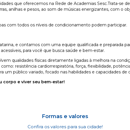
idades que oferecemos na Rede de Academias Sesc.Trata-se de u
arras, anilhas e pesos, ao som de músicas energizantes, com o obj
soas com todos os níveis de condicionamento podem participar.
arina, e contamos com uma equipe qualificada e preparada par
 acessíveis, para você que busca saúde e bem-estar.
lvem qualidades físicas diretamente ligadas à melhora na condi
como: resistência cardiorrespiratória, força, flexibilidade, potên
a um público variado, focado nas habilidades e capacidades de c
 corpo e viver seu bem-estar!
Formas e valores
Confira os valores para sua cidade!