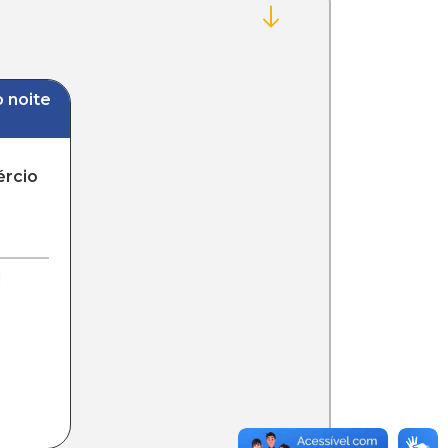
 noite
ércio
l