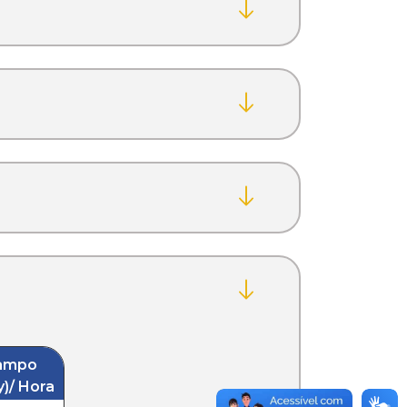
Campo
y)/ Hora