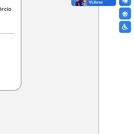
ércio
l