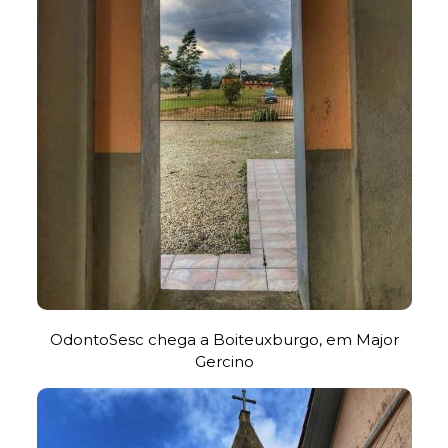
OdontoSesc chega a Boiteuxburgo, em Major
Gercino