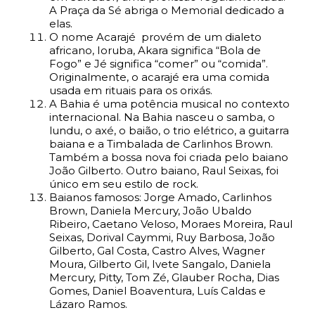
A Praça da Sé abriga o Memorial dedicado a
elas.
O nome Acarajé provém de um dialeto
africano, Ioruba, Akara significa “Bola de
Fogo” e Jé significa “comer” ou “comida”.
Originalmente, o acarajé era uma comida
usada em rituais para os orixás.
A Bahia é uma potência musical no contexto
internacional. Na Bahia nasceu o samba, o
lundu, o axé, o baião, o trio elétrico, a guitarra
baiana e a Timbalada de Carlinhos Brown.
Também a bossa nova foi criada pelo baiano
João Gilberto. Outro baiano, Raul Seixas, foi
único em seu estilo de rock.
Baianos famosos: Jorge Amado, Carlinhos
Brown, Daniela Mercury, João Ubaldo
Ribeiro, Caetano Veloso, Moraes Moreira, Raul
Seixas, Dorival Caymmi, Ruy Barbosa, João
Gilberto, Gal Costa, Castro Alves, Wagner
Moura, Gilberto Gil, Ivete Sangalo, Daniela
Mercury, Pitty, Tom Zé, Glauber Rocha, Dias
Gomes, Daniel Boaventura, Luís Caldas e
Lázaro Ramos.