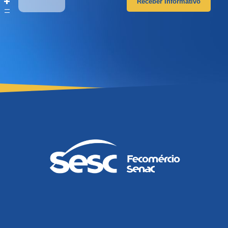
 +
Receber Informativo
4
=