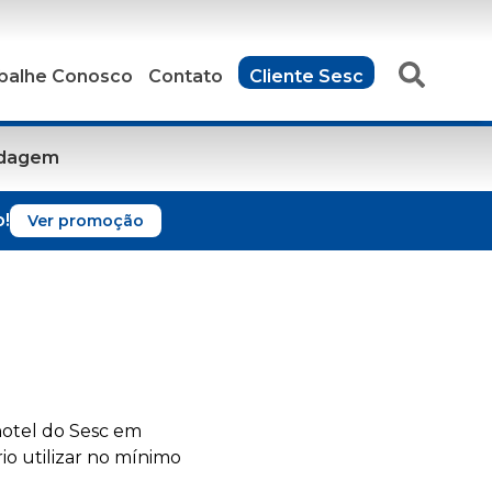
balhe Conosco
Contato
Cliente Sesc
edagem
o!
Ver promoção
hotel do Sesc em
io utilizar no mínimo