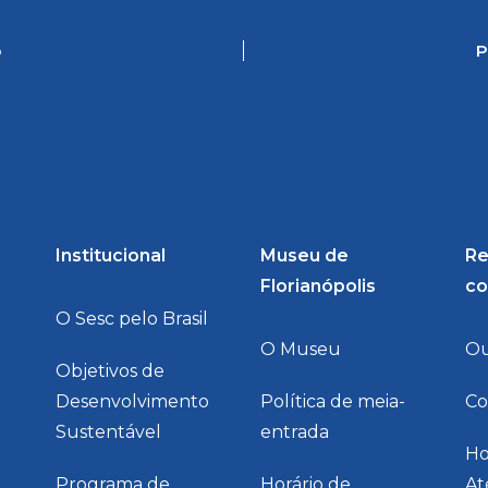
o
P
Institucional
Museu de
Re
Florianópolis
co
O Sesc pelo Brasil
O Museu
Ou
Objetivos de
Desenvolvimento
Política de meia-
Co
a
Sustentável
entrada
Ho
Programa de
Horário de
At