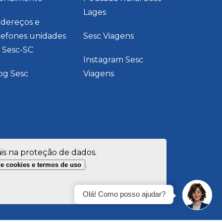
Lages
dereços e
lefones unidades
Sesc Viagens
 Sesc-SC
Instagram Sesc
og Sesc
Viagens
ais na proteção de dados.
.
de cookies e termos de uso
Olá! Como posso ajudar?