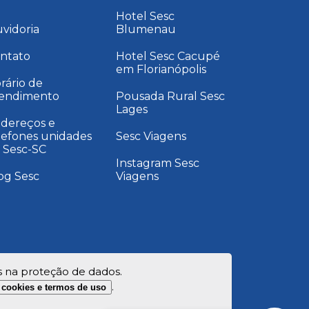
Hotel Sesc
vidoria
Blumenau
ntato
Hotel Sesc Cacupé
em Florianópolis
rário de
endimento
Pousada Rural Sesc
Lages
dereços e
lefones unidades
Sesc Viagens
 Sesc-SC
Instagram Sesc
og Sesc
Viagens
s na proteção de dados.
.
e cookies e termos de uso