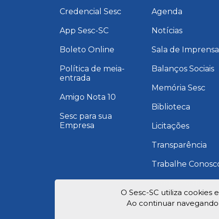
Credencial Sesc
Agenda
App Sesc-SC
Notícias
Boleto Online
Sala de Imprens
Política de meia-
Balanços Sociais
entrada
Memória Sesc
Amigo Nota 10
Biblioteca
Sesc para sua
Empresa
Licitações
Transparência
Trabalhe Conosc
Programa de
Integridade
O Sesc-SC utiliza cookies 
Ao continuar navegando