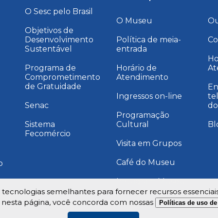
O Sesc pelo Brasil
O Museu
Ou
Objetivos de
Desenvolvimento
Política de meia-
Co
Sustentável
entrada
a
Ho
Programa de
Horário de
At
Comprometimento
Atendimento
de Gratuidade
En
Ingressos on-line
te
Senac
do
Programação
Sistema
Cultural
Bl
Fecomércio
Visita em Grupos
Café do Museu
o
Instagram Museu
e tecnologias semelhantes para fornecer recursos essenciai
 nesta página, você concorda com nossas
Políticas de uso d