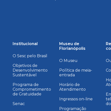
Institucional
Museu de
Re
Florianópolis
co
O Sesc pelo Brasil
O Museu
Ou
Objetivos de
Desenvolvimento
Política de meia-
Co
Sustentável
entrada
a
Ho
Programa de
Horário de
At
Comprometimento
Atendimento
de Gratuidade
En
Ingressos on-line
te
Senac
do
Programação