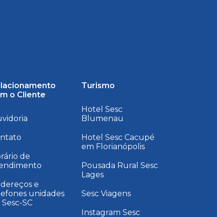
lacionamento
Turismo
m o Cliente
Hotel Sesc
vidoria
Blumenau
ntato
Hotel Sesc Cacupé
em Florianópolis
rário de
endimento
Pousada Rural Sesc
Lages
dereços e
lefones unidades
Sesc Viagens
 Sesc-SC
Instagram Sesc