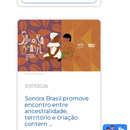
Cultura
31/07/2026
Sonora Brasil promove
encontro entre
ancestralidade,
território e criação
contem ...