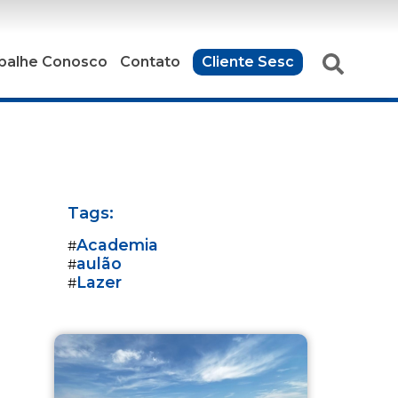
balhe Conosco
Contato
Cliente Sesc
Tags:
Academia
#
aulão
#
Lazer
#