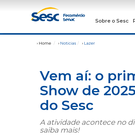
Sobre o Sesc
› Home
›
Noticias
›
Lazer
Vem aí: o pri
Show de 2025
do Sesc
A atividade acontece no d
saiba mais!