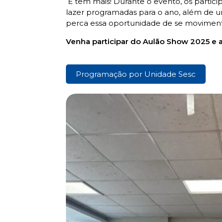
E tem mais! Durante o evento, os partici
lazer programadas para o ano, além de u
perca essa oportunidade de se movimentar
Venha participar do Aulão Show 2025 e a
Programação por Unidade Sesc