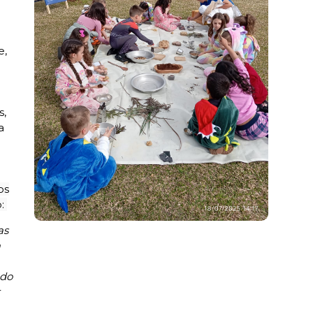
e,
s,
a
os
o:
as
m
 do