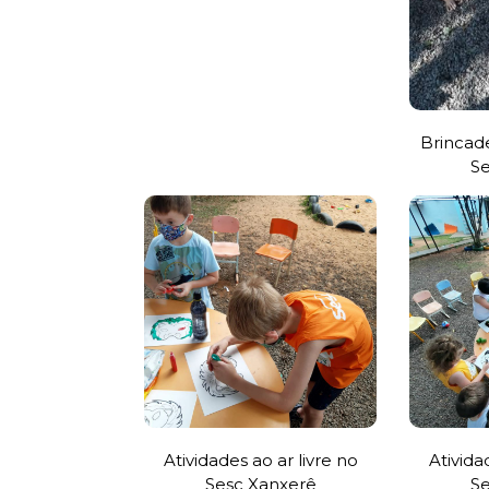
Brincade
Se
Atividades ao ar livre no
Ativida
Sesc Xanxerê
Se