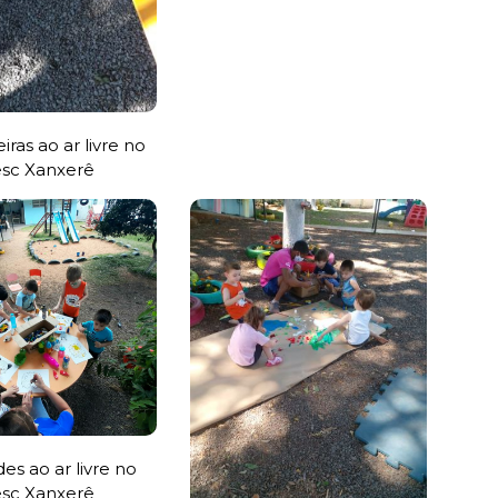
iras ao ar livre no
sc Xanxerê
des ao ar livre no
sc Xanxerê