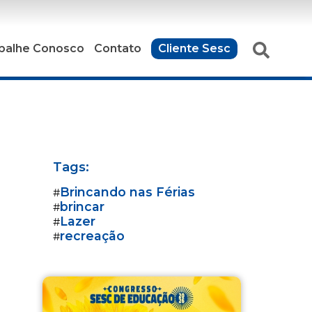
balhe Conosco
Contato
Cliente Sesc
Tags:
Brincando nas Férias
#
brincar
#
Lazer
#
recreação
#