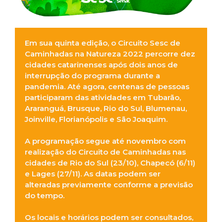
Em sua quinta edição, o Circuito Sesc de
Caminhadas na Natureza 2022 percorre dez
cidades catarinenses após dois anos de
interrupção do programa durante a
pandemia. Até agora, centenas de pessoas
participaram das atividades em Tubarão,
Araranguá, Brusque, Rio do Sul, Blumenau,
Joinville, Florianópolis e São Joaquim.
A programação segue até novembro com
realização do Circuito de Caminhadas nas
cidades de Rio do Sul (23/10), Chapecó (6/11)
e Lages (27/11). As datas podem ser
alteradas previamente conforme a previsão
do tempo.
Os locais e horários podem ser consultados,