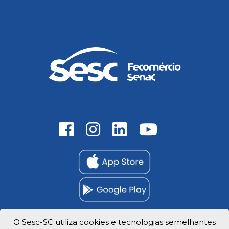
O Sesc-SC utiliza cookies e tecnologias semelhantes