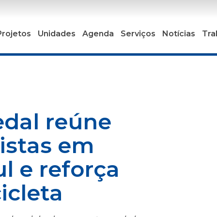
Projetos
Unidades
Agenda
Serviços
Notícias
Tra
edal reúne
listas em
l e reforça
icleta