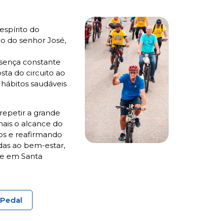
espírito do
ão do senhor José,
esença constante
sta do circuito ao
e hábitos saudáveis
repetir a grande
mais o alcance do
ios e reafirmando
as ao bem-estar,
rte em Santa
 Pedal