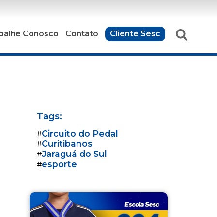
balhe Conosco
Contato
Cliente Sesc
Tags:
Circuito do Pedal
#
Curitibanos
#
Jaraguá do Sul
#
esporte
#