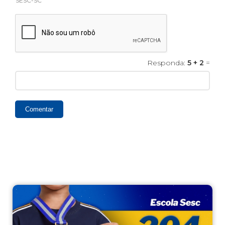
SESC-SC
Responda:
5 + 2
=
Comentar