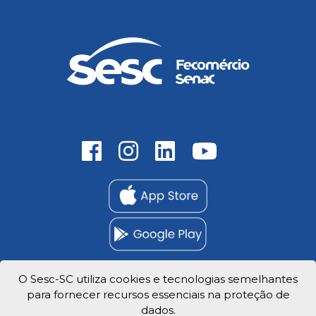
O Sesc-SC utiliza cookies e tecnologias semelhantes
para fornecer recursos essenciais na proteção de
Trabalhe Conosco
dados.
Privacidade e dados