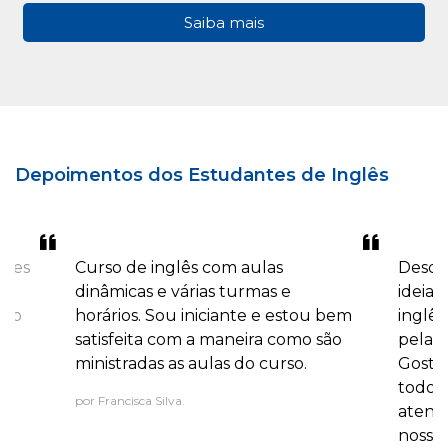
Saiba mais
Depoimentos dos Estudantes de Inglês
ores
Curso de inglês com aulas
Desde 
o
dinâmicas e várias turmas e
ideia 
são
horários. Sou iniciante e estou bem
inglê
satisfeita com a maneira como são
pela 
ministradas as aulas do curso.
Gosta
todos 
por Francisca Silva.
atendi
nossa