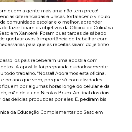
 com quem a gente mais ama não tem preço!
ências diferenciadas e únicas, fortalecer o vínculo
ais da comunidade escolar e o melhor, aprender
s de fazer foram os objetivos da Oficina de Culinária
a Sesc em Xanxerê. Foram duas tardes de sábado
de quebrar ovos à importância de trabalhar com
ecessárias para que as receitas saiam do jeitinho
 passo, os pais receberam uma apostila com
s detox. A apostila foi preparada cuidadosamente
u todo trabalho. “Nossa!! Adoramos esta oficina,
te no ano que vem, porque só com atividades
s fiquem por algumas horas longe do celular e da
och, mãe do aluno Nicolas Brum. Ao final dos dois
das delicias produzidas por eles. E, pediram bis
 técnica da Educação Complementar do Sesc em