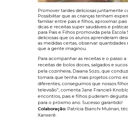
Promover tardes deliciosas juntamente
Possibilitar que as crianças tenham experi
familiar entre pais e filhos, aproximar p
dicas e receitas super saudáveis e prática
para Pais e Filhos promovida pela Escol
deliciosas que os alunos aprenderam des
as medidas certas, observar quantidades n
que a gente imaginou.
Para acompanhar as receitas e o passo a
receitas de bolos doces, salgados e suco
pela cozinheira, Daiana Sozo, que conduzi
tomara que tenha mais projetos como es
diferentes, conseguimos que nossos filho
televisão”, comenta Jane Francieli Knobl
encontros, pais e filhos puderam degustar 
para o próximo ano. Sucesso garantido!
Colaboração:
Patrícia Bianchi Mulinari,
Xanxerê.