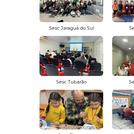
Sesc Jaraguá do Sul
Se
Sesc Tubarão
Se