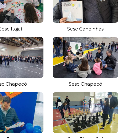
Sesc Itajaí
Sesc Canoinhas
sc Chapecó
Sesc Chapecó