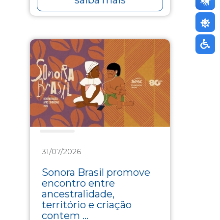
Cultura
31/07/2026
Sonora Brasil promove
encontro entre
ancestralidade,
território e criação
contem ...