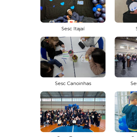
Sesc Itajaí
Sesc Canoinhas
Se