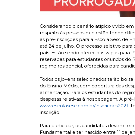
Considerando o cenário atípico vivido e
respeito às pessoas que estão tendo dif
as pré-inscrições para a Escola Sesc de E
até 24 de julho. O processo seletivo para
país. Estão sendo oferecidas vagas para 1ª
reservadas para estudantes oriundos do Ri
regime residencial, oferecidas para candid
Todos os jovens selecionados terão bolsa 
do Ensino Médio, com cobertura das despesa
alimentação. Para os estudantes do regi
despesas relativas à hospedagem. A pré-in
www.escolasesc.com.br/inscricoes2021
. T
inscrição.
Para participar, os candidatos devem ter
Fundamental e ter nascido entre 1º de ja