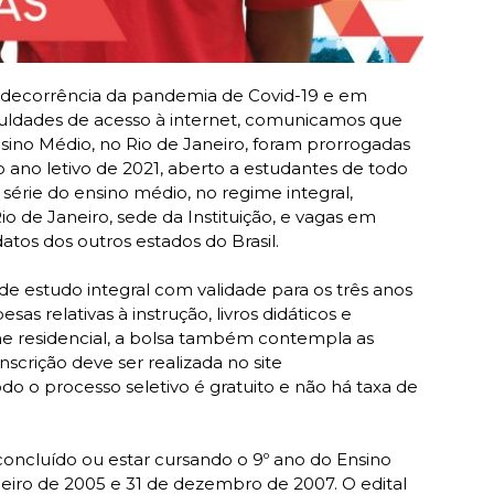
m decorrência da pandemia de Covid-19 e em
iculdades de acesso à internet, comunicamos que
nsino Médio, no Rio de Janeiro, foram prorrogadas
 o ano letivo de 2021, aberto a estudantes de todo
 série do ensino médio, no regime integral,
o de Janeiro, sede da Instituição, e vagas em
atos dos outros estados do Brasil.
de estudo integral com validade para os três anos
s relativas à instrução, livros didáticos e
me residencial, a bolsa também contempla as
scrição deve ser realizada no site
odo o processo seletivo é gratuito e não há taxa de
 concluído ou estar cursando o 9º ano do Ensino
neiro de 2005 e 31 de dezembro de 2007. O edital