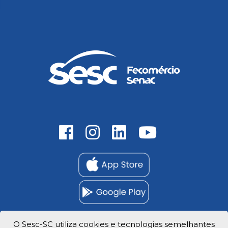
O Sesc-SC utiliza cookies e tecnologias semelhantes