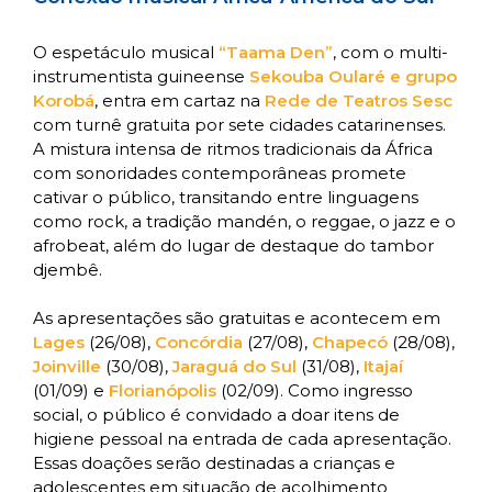
O espetáculo musical
“Taama Den
”
, com o multi-
instrumentista guineense
Sekouba Oularé
e grupo
Korobá
, entra em cartaz na
Rede de Teatros Sesc
com turnê gratuita por sete cidades catarinenses.
A mistura intensa de ritmos tradicionais da África
com sonoridades contemporâneas promete
cativar o público, transitando entre linguagens
como rock, a tradição mandén, o reggae, o jazz e o
afrobeat, além do lugar de destaque do tambor
djembê.
As apresentações são gratuitas e acontecem em
Lages
(26/08),
Concórdia
(27/08),
Chapecó
(28/08),
Joinville
(30/08),
Jaraguá do Sul
(31/08),
Itajaí
(01/09) e
Florianópolis
(02/09). Como ingresso
social, o público é convidado a doar itens de
higiene pessoal na entrada de cada apresentação.
Essas doações serão destinadas a crianças e
adolescentes em situação de acolhimento