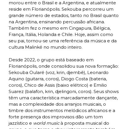
morou entre o Brasil e a Argentina, e atualmente
reside em Florianópolis. Sekouba percorreu um
grande número de estados, tanto no Brasil quanto
na Argentina, ensinando percussão africana.
Também fez o mesmo em Cingapura, Bélgica,
França, Itália, Holanda e Chile. Hoje, assim como
seu pai, tornou-se uma referência da música e da
cultura Malinké no mundo inteiro.
Desde 2022, o grupo está baseado em
Florianópolis, onde consolidou sua nova formação:
Sekouba Oularé (voz, krin, djembê), Leonardo
Aquino (guitarra, coros), Diogo Costa (bateria,
coros), Chico de Assis (baixo elétrico) e Emilio
Suarez (balafon, krin, djelingoni, coros). Seus shows
têm uma característica marcadamente dançante,
mas a complexidade dos arranjos musicais, o
timbre dos instrumentos melódicos africanos e a
forte presença dos improvisos dão um tom
jazzístico e
world music
à proposta musical do