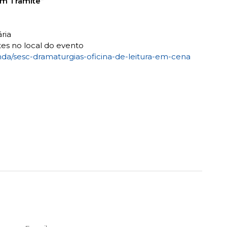
em Trâmite”
ria
tes no local do evento
nda/sesc-dramaturgias-oficina-de-leitura-em-cena