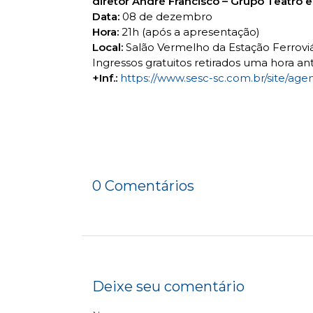
diretor André Francisco – Grupo Teatro 
Data:
08 de dezembro
Hora:
21h (após a apresentação)
Local:
Salão Vermelho da Estação Ferroviá
Ingressos gratuitos retirados uma hora an
+Inf.:
https://www.sesc-sc.com.br/site/age
0 Comentários
Deixe seu comentário