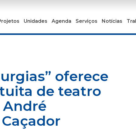
Projetos
Unidades
Agenda
Serviços
Notícias
Tra
urgias” oferece
uita de teatro
r André
 Caçador