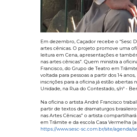
Em dezembro, Caçador recebe o “Sesc D
artes cênicas. O projeto promove uma of
leitura em Cena, apresentações e també
nas artes cênicas”. Quem ministra a ofici
Francisco, do Grupo de Teatro em Trâmite
voltada para pessoas a partir dos 14 ano
inscrições para a oficina já estão abert
Unidade, na Rua do Contestado, s/nº - Ber
Na oficina o artista André Francisco traba
partir de textos de dramaturgos brasileir
nas Artes Cênicas” o artista compartilh
em Trâmite e da escola Casa Vermelha (amb
https://www.sesc-sc.com.br/site/agenda/s