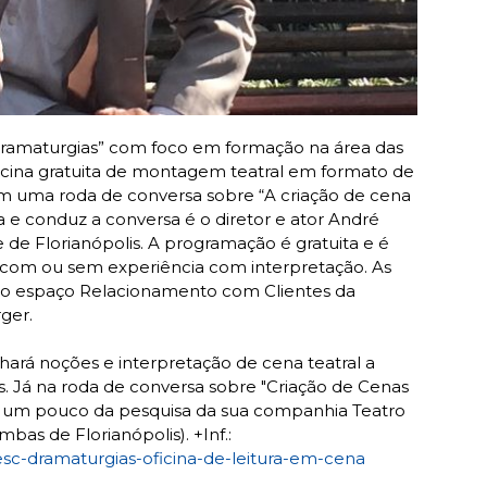
ramaturgias” com foco em formação na área das
icina gratuita de montagem teatral em formato de
m uma roda de conversa sobre “A criação de cena
na e conduz a conversa é o diretor e ator André
 de Florianópolis. A programação é gratuita e é
s, com ou sem experiência com interpretação. As
as no espaço Relacionamento com Clientes da
ger.
lhará noções e interpretação de cena teatral a
os. Já na roda de conversa sobre "Criação de Cenas
ará um pouco da pesquisa da sua companhia Teatro
as de Florianópolis). +Inf.:
esc-dramaturgias-oficina-de-leitura-em-cena