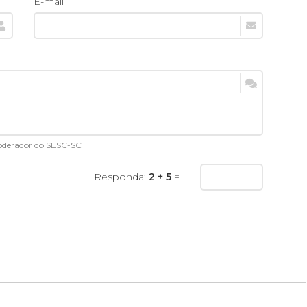
E-mail
moderador do SESC-SC
Responda:
2 + 5
=