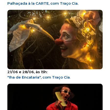
Palhaçada à la CARTE, com Traço Cia.
21/06 e 28/06, às 15h:
"Iha de Encataria", com Traço Cia
.