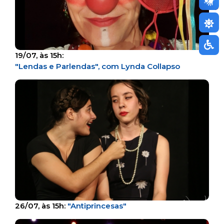
19/07, às 15h:
"Lendas e Parlendas", com Lynda Collapso
26/07, às 15h:
"Antiprincesas"