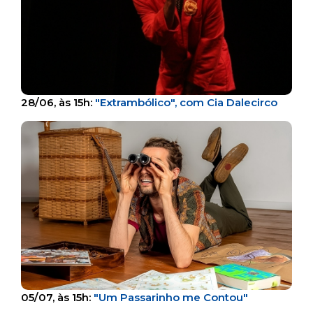
28/06, às 15h:
"Extrambólico", com Cia Dalecirco
05/07, às 15h:
"Um Passarinho me Contou"