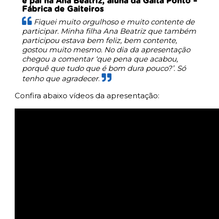
e pai na Ana Beatriz, aluna da Gaita Ponto –
Fábrica de Gaiteiros
Fiquei muito orgulhoso e muito contente de
participar. Minha filha Ana Beatriz que também
participou estava bem feliz, bem contente,
gostou muito mesmo. No dia da apresentação
chegou a comentar ‘que pena que acabou,
porquê que tudo que é bom dura pouco?’. Só
tenho que agradecer
.
Confira abaixo vídeos da apresentação: