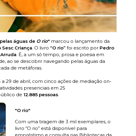
 pelas águas de
O rio
"
marcou o lançamento da
o Sesc Criança
. O livro
“O rio”
foi escrito por
Pedro
 Arruda
. É, a um só tempo, prosa e poesia em
ade, ao se descobrir navegando pelas águas da
ada de metáforas.
a 29 de abril, com cinco ações de mediação on-
atividades presenciais em 25
público de
12.885 pessoas
.
"O rio"
Com uma tiragem de 3 mil exemplares, o
livro “O rio” está disponível para
empréstimo e consulta nas Bibliotecas da