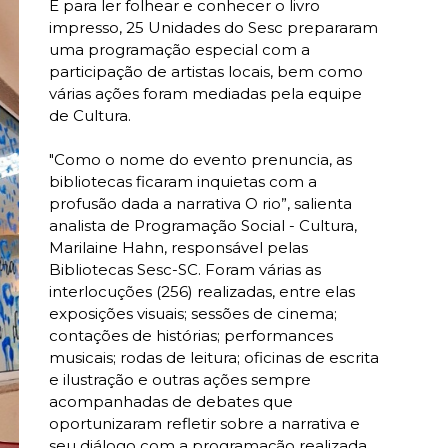
E para ler folhear e conhecer o livro
impresso, 25 Unidades do Sesc prepararam
uma programação especial com a
participação de artistas locais, bem como
várias ações foram mediadas pela equipe
de Cultura.
"Como o nome do evento prenuncia, as
bibliotecas ficaram inquietas com a
profusão dada a narrativa O rio”, salienta
analista de Programação Social - Cultura,
Marilaine Hahn, responsável pelas
Bibliotecas Sesc-SC. Foram várias as
interlocuções (256) realizadas, entre elas
exposições visuais; sessões de cinema;
contações de histórias; performances
musicais; rodas de leitura; oficinas de escrita
e ilustração e outras ações sempre
acompanhadas de debates que
oportunizaram refletir sobre a narrativa e
seu diálogo com a programação realizada.