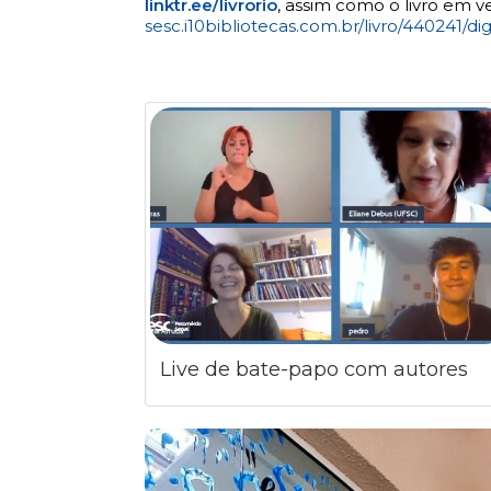
linktr.ee/livrorio
, assim como o livro em v
sesc.i10bibliotecas.com.br/livro/440241/dig
Live de bate-papo com autores